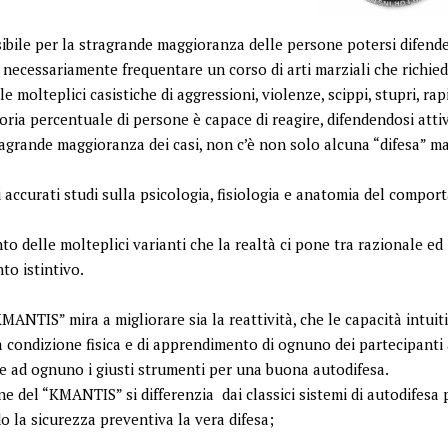
bile per la stragrande maggioranza delle persone potersi difend
necessariamente frequentare un corso di arti marziali che richi
 molteplici casistiche di aggressioni, violenze, scippi, stupri, rap
soria percentuale di persone è capace di reagire, difendendosi att
agrande maggioranza dei casi, non c’è non solo alcuna “difesa” ma, 
i accurati studi sulla psicologia, fisiologia e anatomia del compor
o delle molteplici varianti che la realtà ci pone tra razionale ed
o istintivo.
MANTIS” mira a migliorare sia la reattività, che le capacità intuiti
 condizione fisica e di apprendimento di ognuno dei partecipanti 
e ad ognuno i giusti strumenti per una buona autodifesa.
e del “KMANTIS” si differenzia dai classici sistemi di autodifesa 
 la sicurezza preventiva la vera difesa;