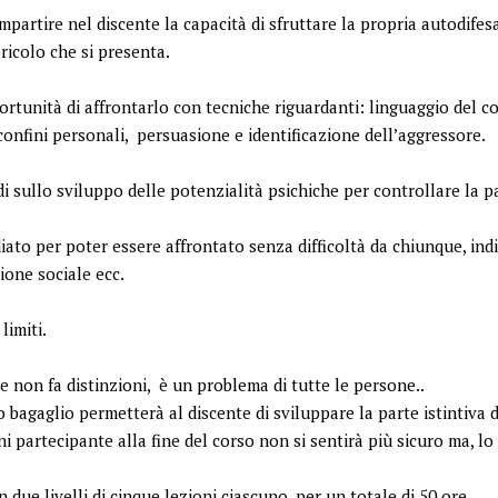
mpartire nel discente la capacità di sfruttare la propria autodifes
ericolo che si presenta.
rtunità di affrontarlo con tecniche riguardanti: linguaggio del co
confini personali, persuasione e identificazione dell’aggressore.
i sullo sviluppo delle potenzialità psichiche per controllare la paur
diato per poter essere affrontato senza difficoltà da chiunque, in
zione sociale ecc.
limiti.
e non fa distinzioni, è un problema di tutte le persone..
 bagaglio permetterà al discente di sviluppare la parte istintiva 
i partecipante alla fine del corso non si sentirà più sicuro ma, lo 
n due livelli di cinque lezioni ciascuno, per un totale di 50 ore.